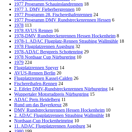
1977 Programm Schauinslandrennen
18
1977 3. DMV Fieberbergrennen
10
1977 Programm 28. Fischereihafenrennen
24
1977 Programm DMV Rundstreckenrennen Hessen
6
1978
113
1978 AVUS Rennen
16
1978-DMV Rundstreckenrennen Hessen Hockenheim
8
1978-1. ADAC Flugplatz-Rennen Straubing Wallmühle
18
1978 Flugplatzrennen Augsburg
32
1978-ADAC Bergpreis Schottenring
29
1978 Nordsaar Cup Nürburgring
10
1979
224
Flugplatzrennen Speyer
14
AVUS-Rennen Berlin
20
Flugplatzrennen Kassel-Calden
26
Fischereihafen-Rennen
24
2. Eifeler DMV-Rundstreckenrennen Nürburgring
14
Wuppertaler Motorradpreis Nürburgring
15
ADAC Preis Heidelberg
11
Rund um das Bayerkreuz
28
DMV Rundstreckenrennen Hessen Hockenheim
10
2. ADAC Flugplatzrennen Straubing Wallmühle
18
Nordsaar-Cup Hockenheimring
10
11. ADAC Flugplatzrennen Augsburg
34
1980
199