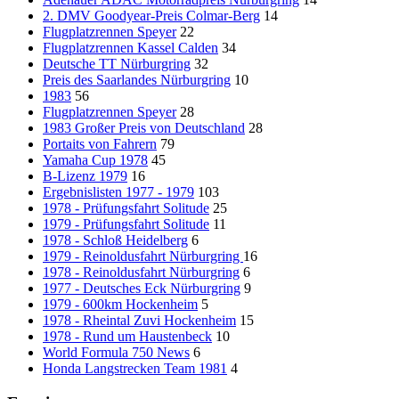
2. DMV Goodyear-Preis Colmar-Berg
14
Flugplatzrennen Speyer
22
Flugplatzrennen Kassel Calden
34
Deutsche TT Nürburgring
32
Preis des Saarlandes Nürburgring
10
1983
56
Flugplatzrennen Speyer
28
1983 Großer Preis von Deutschland
28
Portaits von Fahrern
79
Yamaha Cup 1978
45
B-Lizenz 1979
16
Ergebnislisten 1977 - 1979
103
1978 - Prüfungsfahrt Solitude
25
1979 - Prüfungsfahrt Solitude
11
1978 - Schloß Heidelberg
6
1979 - Reinoldusfahrt Nürburgring
16
1978 - Reinoldusfahrt Nürburgring
6
1977 - Deutsches Eck Nürburgring
9
1979 - 600km Hockenheim
5
1978 - Rheintal Zuvi Hockenheim
15
1978 - Rund um Haustenbeck
10
World Formula 750 News
6
Honda Langstrecken Team 1981
4