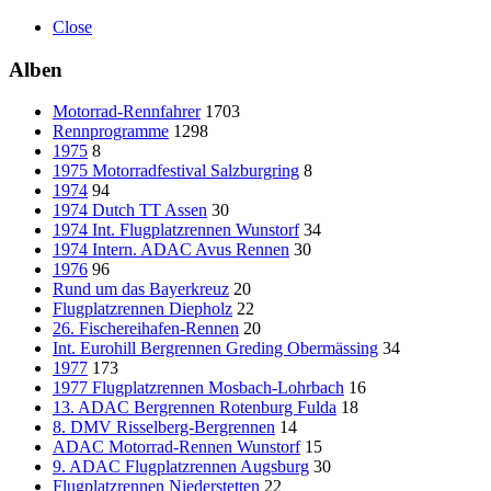
Close
Alben
Motorrad-Rennfahrer
1703
Rennprogramme
1298
1975
8
1975 Motorradfestival Salzburgring
8
1974
94
1974 Dutch TT Assen
30
1974 Int. Flugplatzrennen Wunstorf
34
1974 Intern. ADAC Avus Rennen
30
1976
96
Rund um das Bayerkreuz
20
Flugplatzrennen Diepholz
22
26. Fischereihafen-Rennen
20
Int. Eurohill Bergrennen Greding Obermässing
34
1977
173
1977 Flugplatzrennen Mosbach-Lohrbach
16
13. ADAC Bergrennen Rotenburg Fulda
18
8. DMV Risselberg-Bergrennen
14
ADAC Motorrad-Rennen Wunstorf
15
9. ADAC Flugplatzrennen Augsburg
30
Flugplatzrennen Niederstetten
22