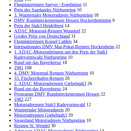
Flugplatzrennen Speyer / Ergebnisse
11
Preis des Saarlandes Nürburgring
10
3. Wuppertaler Motorradpreis Nürburgring
18
DMV Rundstreckenrennen Hessen Hockenheimring
9
Preis der Stah3 Heidelberg
14
ADAC Motorrad-Rennen Wunstorf
22
Großer Preis von Deutschland
31
Flugplatzrennen Kassel Calden
34
Internationales DMV Mai-Pokal-Rennen Hockenheim
22
1. ADAC-Motorradrennen um den Preis der Stah3
Radevormwald Nürburgring
10
Rund um das Bayerkreuz
18
1981
108
4. DMV Motorrad Rennen Nürburgring
10
33. Fischereihafen-Rennen
26
2. ADAC Motorradrennen Giebelstah3
26
Rund um das Bayerkreuz
24
Programm DMV Rundstreckenrennen Hessen
22
1982
227
Motorradrennen Stah3 Radevormwald
12
Wuppertaler Motorradpreis
20
Motorradrennen Giebelstah3
29
Siegerland Motorradpreis Nürburgring
10
Rennen St. Wendel
30
Adenauer ADAC Motorradpreis Nürburgring
14