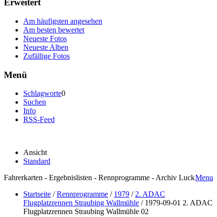
Erweitert
Am häufigsten angesehen
Am besten bewertet
Neueste Fotos
Neueste Alben
Zufällige Fotos
Menü
Schlagworte
0
Suchen
Info
RSS-Feed
Ansicht
Standard
Fahrerkarten - Ergebnislisten - Rennprogramme - Archiv Luck
Menu
Startseite
/
Rennprogramme
/
1979
/
2. ADAC
Flugplatzrennen Straubing Wallmühle
/
1979-09-01 2. ADAC
Flugplatzrennen Straubing Wallmühle 02