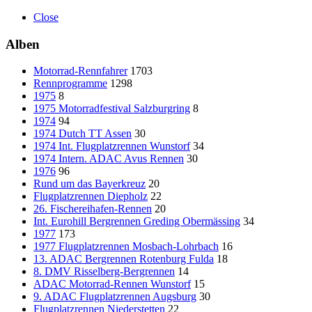
Close
Alben
Motorrad-Rennfahrer
1703
Rennprogramme
1298
1975
8
1975 Motorradfestival Salzburgring
8
1974
94
1974 Dutch TT Assen
30
1974 Int. Flugplatzrennen Wunstorf
34
1974 Intern. ADAC Avus Rennen
30
1976
96
Rund um das Bayerkreuz
20
Flugplatzrennen Diepholz
22
26. Fischereihafen-Rennen
20
Int. Eurohill Bergrennen Greding Obermässing
34
1977
173
1977 Flugplatzrennen Mosbach-Lohrbach
16
13. ADAC Bergrennen Rotenburg Fulda
18
8. DMV Risselberg-Bergrennen
14
ADAC Motorrad-Rennen Wunstorf
15
9. ADAC Flugplatzrennen Augsburg
30
Flugplatzrennen Niederstetten
22