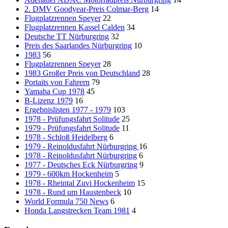
2. DMV Goodyear-Preis Colmar-Berg
14
Flugplatzrennen Speyer
22
Flugplatzrennen Kassel Calden
34
Deutsche TT Nürburgring
32
Preis des Saarlandes Nürburgring
10
1983
56
Flugplatzrennen Speyer
28
1983 Großer Preis von Deutschland
28
Portaits von Fahrern
79
Yamaha Cup 1978
45
B-Lizenz 1979
16
Ergebnislisten 1977 - 1979
103
1978 - Prüfungsfahrt Solitude
25
1979 - Prüfungsfahrt Solitude
11
1978 - Schloß Heidelberg
6
1979 - Reinoldusfahrt Nürburgring
16
1978 - Reinoldusfahrt Nürburgring
6
1977 - Deutsches Eck Nürburgring
9
1979 - 600km Hockenheim
5
1978 - Rheintal Zuvi Hockenheim
15
1978 - Rund um Haustenbeck
10
World Formula 750 News
6
Honda Langstrecken Team 1981
4