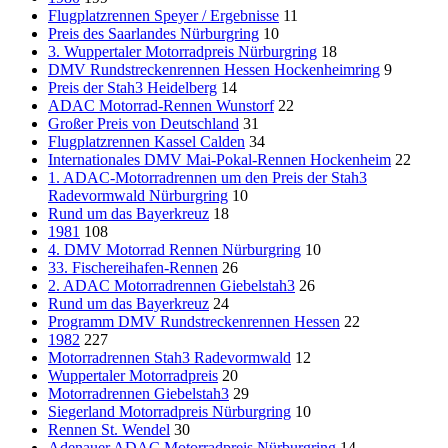
Flugplatzrennen Speyer / Ergebnisse
11
Preis des Saarlandes Nürburgring
10
3. Wuppertaler Motorradpreis Nürburgring
18
DMV Rundstreckenrennen Hessen Hockenheimring
9
Preis der Stah3 Heidelberg
14
ADAC Motorrad-Rennen Wunstorf
22
Großer Preis von Deutschland
31
Flugplatzrennen Kassel Calden
34
Internationales DMV Mai-Pokal-Rennen Hockenheim
22
1. ADAC-Motorradrennen um den Preis der Stah3
Radevormwald Nürburgring
10
Rund um das Bayerkreuz
18
1981
108
4. DMV Motorrad Rennen Nürburgring
10
33. Fischereihafen-Rennen
26
2. ADAC Motorradrennen Giebelstah3
26
Rund um das Bayerkreuz
24
Programm DMV Rundstreckenrennen Hessen
22
1982
227
Motorradrennen Stah3 Radevormwald
12
Wuppertaler Motorradpreis
20
Motorradrennen Giebelstah3
29
Siegerland Motorradpreis Nürburgring
10
Rennen St. Wendel
30
Adenauer ADAC Motorradpreis Nürburgring
14