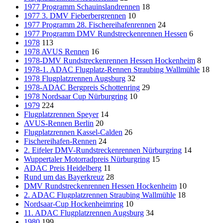
1977 Programm Schauinslandrennen
18
1977 3. DMV Fieberbergrennen
10
1977 Programm 28. Fischereihafenrennen
24
1977 Programm DMV Rundstreckenrennen Hessen
6
1978
113
1978 AVUS Rennen
16
1978-DMV Rundstreckenrennen Hessen Hockenheim
8
1978-1. ADAC Flugplatz-Rennen Straubing Wallmühle
18
1978 Flugplatzrennen Augsburg
32
1978-ADAC Bergpreis Schottenring
29
1978 Nordsaar Cup Nürburgring
10
1979
224
Flugplatzrennen Speyer
14
AVUS-Rennen Berlin
20
Flugplatzrennen Kassel-Calden
26
Fischereihafen-Rennen
24
2. Eifeler DMV-Rundstreckenrennen Nürburgring
14
Wuppertaler Motorradpreis Nürburgring
15
ADAC Preis Heidelberg
11
Rund um das Bayerkreuz
28
DMV Rundstreckenrennen Hessen Hockenheim
10
2. ADAC Flugplatzrennen Straubing Wallmühle
18
Nordsaar-Cup Hockenheimring
10
11. ADAC Flugplatzrennen Augsburg
34
1980
199