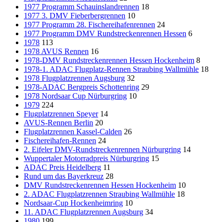
1977 Programm Schauinslandrennen
18
1977 3. DMV Fieberbergrennen
10
1977 Programm 28. Fischereihafenrennen
24
1977 Programm DMV Rundstreckenrennen Hessen
6
1978
113
1978 AVUS Rennen
16
1978-DMV Rundstreckenrennen Hessen Hockenheim
8
1978-1. ADAC Flugplatz-Rennen Straubing Wallmühle
18
1978 Flugplatzrennen Augsburg
32
1978-ADAC Bergpreis Schottenring
29
1978 Nordsaar Cup Nürburgring
10
1979
224
Flugplatzrennen Speyer
14
AVUS-Rennen Berlin
20
Flugplatzrennen Kassel-Calden
26
Fischereihafen-Rennen
24
2. Eifeler DMV-Rundstreckenrennen Nürburgring
14
Wuppertaler Motorradpreis Nürburgring
15
ADAC Preis Heidelberg
11
Rund um das Bayerkreuz
28
DMV Rundstreckenrennen Hessen Hockenheim
10
2. ADAC Flugplatzrennen Straubing Wallmühle
18
Nordsaar-Cup Hockenheimring
10
11. ADAC Flugplatzrennen Augsburg
34
1980
199