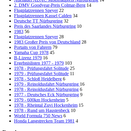
2. DMV Goodyear-Preis Colmar-Berg
14
Flugplatzrennen Speyer
22
Flugplatzrennen Kassel Calden
34
Deutsche TT Nürburgring
32
Preis des Saarlandes Nürburgring
10
1983
56
Flugplatzrennen Speyer
28
1983 Großer Preis von Deutschland
28
Portaits von Fahrern
79
Yamaha Cup 1978
45
B-Lizenz 1979
16
Ergebnislisten 1977 - 1979
103
1978 - Prüfungsfahrt Solitude
25
1979 - Prüfungsfahrt Solitude
11
1978 - Schloß Heidelberg
6
1979 - Reinoldusfahrt Nürburgring
16
1978 - Reinoldusfahrt Nürburgring
6
1977 - Deutsches Eck Nürburgring
9
1979 - 600km Hockenheim
5
1978 - Rheintal Zuvi Hockenheim
15
1978 - Rund um Haustenbeck
10
World Formula 750 News
6
Honda Langstrecken Team 1981
4