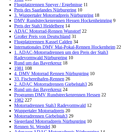
Flugplatzrennen Speyer / Ergebnisse
11
Preis des Saarlandes Nürburgring
10
3. Wuppertaler Motorradpreis Nürburgring
18
DMV Rundstreckenrennen Hessen Hockenheimring
9
Preis der Stah3 Heidelberg
14
ADAC Motorrad-Rennen Wunstorf
22
Großer Preis von Deutschland
31
Flugplatzrennen Kassel Calden
34
Internationales DMV Mai-Pokal-Rennen Hockenheim
22
1. ADAC-Motorradrennen um den Preis der Stah3
Radevormwald Nürburgring
10
Rund um das Bayerkreuz
18
1981
108
4. DMV Motorrad Rennen Nürburgring
10
33. Fischereihafen-Rennen
26
2. ADAC Motorradrennen Giebelstah3
26
Rund um das Bayerkreuz
24
Programm DMV Rundstreckenrennen Hessen
22
1982
227
Motorradrennen Stah3 Radevormwald
12
Wuppertaler Motorradpreis
20
Motorradrennen Giebelstah3
29
Siegerland Motorradpreis Nürburgring
10
Rennen St. Wendel
30
Adenauer ADAC Motorradpreis Nürburgring
14