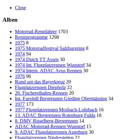
Close
Alben
Motorrad-Rennfahrer
1703
Rennprogramme
1298
1975
8
1975 Motorradfestival Salzburgring
8
1974
94
1974 Dutch TT Assen
30
1974 Int. Flugplatzrennen Wunstorf
34
1974 Intern. ADAC Avus Rennen
30
1976
96
Rund um das Bayerkreuz
20
Flugplatzrennen Diepholz
22
26. Fischereihafen-Rennen
20
Int. Eurohill Bergrennen Greding Obermässing
34
1977
173
1977 Flugplatzrennen Mosbach-Lohrbach
16
13. ADAC Bergrennen Rotenburg Fulda
18
8. DMV Risselberg-Bergrennen
14
ADAC Motorrad-Rennen Wunstorf
15
9. ADAC Flugplatzrennen Augsburg
30
Flugplatzrennen Niederstetten
22