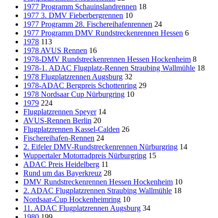
1977 Programm Schauinslandrennen
18
1977 3. DMV Fieberbergrennen
10
1977 Programm 28. Fischereihafenrennen
24
1977 Programm DMV Rundstreckenrennen Hessen
6
1978
113
1978 AVUS Rennen
16
1978-DMV Rundstreckenrennen Hessen Hockenheim
8
1978-1. ADAC Flugplatz-Rennen Straubing Wallmühle
18
1978 Flugplatzrennen Augsburg
32
1978-ADAC Bergpreis Schottenring
29
1978 Nordsaar Cup Nürburgring
10
1979
224
Flugplatzrennen Speyer
14
AVUS-Rennen Berlin
20
Flugplatzrennen Kassel-Calden
26
Fischereihafen-Rennen
24
2. Eifeler DMV-Rundstreckenrennen Nürburgring
14
Wuppertaler Motorradpreis Nürburgring
15
ADAC Preis Heidelberg
11
Rund um das Bayerkreuz
28
DMV Rundstreckenrennen Hessen Hockenheim
10
2. ADAC Flugplatzrennen Straubing Wallmühle
18
Nordsaar-Cup Hockenheimring
10
11. ADAC Flugplatzrennen Augsburg
34
1980
199