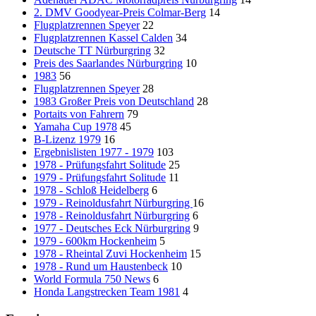
2. DMV Goodyear-Preis Colmar-Berg
14
Flugplatzrennen Speyer
22
Flugplatzrennen Kassel Calden
34
Deutsche TT Nürburgring
32
Preis des Saarlandes Nürburgring
10
1983
56
Flugplatzrennen Speyer
28
1983 Großer Preis von Deutschland
28
Portaits von Fahrern
79
Yamaha Cup 1978
45
B-Lizenz 1979
16
Ergebnislisten 1977 - 1979
103
1978 - Prüfungsfahrt Solitude
25
1979 - Prüfungsfahrt Solitude
11
1978 - Schloß Heidelberg
6
1979 - Reinoldusfahrt Nürburgring
16
1978 - Reinoldusfahrt Nürburgring
6
1977 - Deutsches Eck Nürburgring
9
1979 - 600km Hockenheim
5
1978 - Rheintal Zuvi Hockenheim
15
1978 - Rund um Haustenbeck
10
World Formula 750 News
6
Honda Langstrecken Team 1981
4