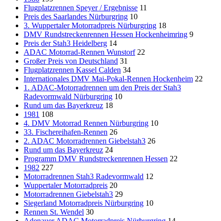
Flugplatzrennen Speyer / Ergebnisse
11
Preis des Saarlandes Nürburgring
10
3. Wuppertaler Motorradpreis Nürburgring
18
DMV Rundstreckenrennen Hessen Hockenheimring
9
Preis der Stah3 Heidelberg
14
ADAC Motorrad-Rennen Wunstorf
22
Großer Preis von Deutschland
31
Flugplatzrennen Kassel Calden
34
Internationales DMV Mai-Pokal-Rennen Hockenheim
22
1. ADAC-Motorradrennen um den Preis der Stah3
Radevormwald Nürburgring
10
Rund um das Bayerkreuz
18
1981
108
4. DMV Motorrad Rennen Nürburgring
10
33. Fischereihafen-Rennen
26
2. ADAC Motorradrennen Giebelstah3
26
Rund um das Bayerkreuz
24
Programm DMV Rundstreckenrennen Hessen
22
1982
227
Motorradrennen Stah3 Radevormwald
12
Wuppertaler Motorradpreis
20
Motorradrennen Giebelstah3
29
Siegerland Motorradpreis Nürburgring
10
Rennen St. Wendel
30
Adenauer ADAC Motorradpreis Nürburgring
14