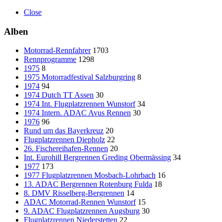
Close
Alben
Motorrad-Rennfahrer
1703
Rennprogramme
1298
1975
8
1975 Motorradfestival Salzburgring
8
1974
94
1974 Dutch TT Assen
30
1974 Int. Flugplatzrennen Wunstorf
34
1974 Intern. ADAC Avus Rennen
30
1976
96
Rund um das Bayerkreuz
20
Flugplatzrennen Diepholz
22
26. Fischereihafen-Rennen
20
Int. Eurohill Bergrennen Greding Obermässing
34
1977
173
1977 Flugplatzrennen Mosbach-Lohrbach
16
13. ADAC Bergrennen Rotenburg Fulda
18
8. DMV Risselberg-Bergrennen
14
ADAC Motorrad-Rennen Wunstorf
15
9. ADAC Flugplatzrennen Augsburg
30
Flugplatzrennen Niederstetten
22