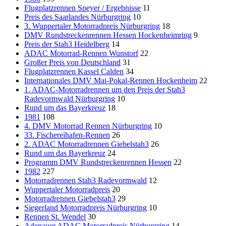
Flugplatzrennen Speyer / Ergebnisse
11
Preis des Saarlandes Nürburgring
10
3. Wuppertaler Motorradpreis Nürburgring
18
DMV Rundstreckenrennen Hessen Hockenheimring
9
Preis der Stah3 Heidelberg
14
ADAC Motorrad-Rennen Wunstorf
22
Großer Preis von Deutschland
31
Flugplatzrennen Kassel Calden
34
Internationales DMV Mai-Pokal-Rennen Hockenheim
22
1. ADAC-Motorradrennen um den Preis der Stah3
Radevormwald Nürburgring
10
Rund um das Bayerkreuz
18
1981
108
4. DMV Motorrad Rennen Nürburgring
10
33. Fischereihafen-Rennen
26
2. ADAC Motorradrennen Giebelstah3
26
Rund um das Bayerkreuz
24
Programm DMV Rundstreckenrennen Hessen
22
1982
227
Motorradrennen Stah3 Radevormwald
12
Wuppertaler Motorradpreis
20
Motorradrennen Giebelstah3
29
Siegerland Motorradpreis Nürburgring
10
Rennen St. Wendel
30
Adenauer ADAC Motorradpreis Nürburgring
14