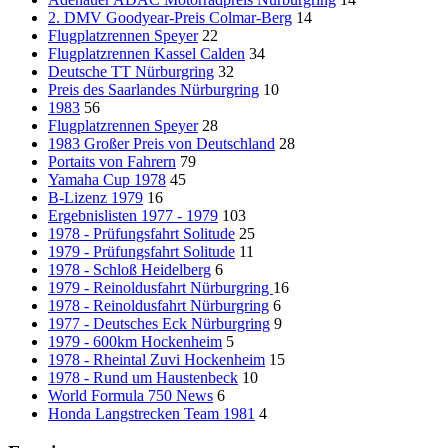
2. DMV Goodyear-Preis Colmar-Berg
14
Flugplatzrennen Speyer
22
Flugplatzrennen Kassel Calden
34
Deutsche TT Nürburgring
32
Preis des Saarlandes Nürburgring
10
1983
56
Flugplatzrennen Speyer
28
1983 Großer Preis von Deutschland
28
Portaits von Fahrern
79
Yamaha Cup 1978
45
B-Lizenz 1979
16
Ergebnislisten 1977 - 1979
103
1978 - Prüfungsfahrt Solitude
25
1979 - Prüfungsfahrt Solitude
11
1978 - Schloß Heidelberg
6
1979 - Reinoldusfahrt Nürburgring
16
1978 - Reinoldusfahrt Nürburgring
6
1977 - Deutsches Eck Nürburgring
9
1979 - 600km Hockenheim
5
1978 - Rheintal Zuvi Hockenheim
15
1978 - Rund um Haustenbeck
10
World Formula 750 News
6
Honda Langstrecken Team 1981
4