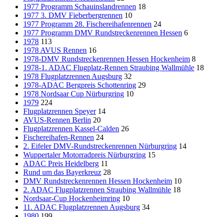
1977 Programm Schauinslandrennen
18
1977 3. DMV Fieberbergrennen
10
1977 Programm 28. Fischereihafenrennen
24
1977 Programm DMV Rundstreckenrennen Hessen
6
1978
113
1978 AVUS Rennen
16
1978-DMV Rundstreckenrennen Hessen Hockenheim
8
1978-1. ADAC Flugplatz-Rennen Straubing Wallmühle
18
1978 Flugplatzrennen Augsburg
32
1978-ADAC Bergpreis Schottenring
29
1978 Nordsaar Cup Nürburgring
10
1979
224
Flugplatzrennen Speyer
14
AVUS-Rennen Berlin
20
Flugplatzrennen Kassel-Calden
26
Fischereihafen-Rennen
24
2. Eifeler DMV-Rundstreckenrennen Nürburgring
14
Wuppertaler Motorradpreis Nürburgring
15
ADAC Preis Heidelberg
11
Rund um das Bayerkreuz
28
DMV Rundstreckenrennen Hessen Hockenheim
10
2. ADAC Flugplatzrennen Straubing Wallmühle
18
Nordsaar-Cup Hockenheimring
10
11. ADAC Flugplatzrennen Augsburg
34
1980
199