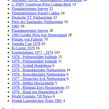
2. DMV Goodyear-Preis Colmar-Berg
14
Flugplatzrennen Speyer
22
Flugplatzrennen Kassel Calden
34
Deutsche TT Nürburgring
32
Preis des Saarlandes Nürburgring
10
1983
56
Flugplatzrennen Speyer
28
1983 Großer Preis von Deutschland
28
Portaits von Fahrern
79
Yamaha Cup 1978
45
B-Lizenz 1979
16
Ergebnislisten 1977 - 1979
103
1978 - Prüfungsfahrt Solitude
25
1979 - Prüfungsfahrt Solitude
11
1978 - Schloß Heidelberg
6
1979 - Reinoldusfahrt Nürburgring
16
1978 - Reinoldusfahrt Nürburgring
6
1977 - Deutsches Eck Nürburgring
9
1979 - 600km Hockenheim
5
1978 - Rheintal Zuvi Hockenheim
15
1978 - Rund um Haustenbeck
10
World Formula 750 News
6
Honda Langstrecken Team 1981
4