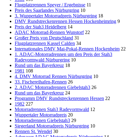
Flugplatzrennen Speyer / Ergebnisse
11
Preis des Saarlandes Nürburgring
10
3. Wuppertaler Motorradpreis Nürburgring
18
DMV Rundstreckenrennen Hessen Hockenheimring
9
Preis der Stah3 Heidelberg
14
ADAC Motorrad-Rennen Wunstorf
22
Großer Preis von Deutschland
31
Flugplatzrennen Kassel Calden
34
Internationales DMV Mai-Pokal-Rennen Hockenheim
22
1. ADAC-Motorradrennen um den Preis der Stah3
Radevormwald Nürburgring
10
Rund um das Bayerkreuz
18
1981
108
4. DMV Motorrad Rennen Nürburgring
10
33. Fischereihafen-Rennen
26
2. ADAC Motorradrennen Giebelstah3
26
Rund um das Bayerkreuz
24
Programm DMV Rundstreckenrennen Hessen
22
1982
227
Motorradrennen Stah3 Radevormwald
12
Wuppertaler Motorradpreis
20
Motorradrennen Giebelstah3
29
Siegerland Motorradpreis Nürburgring
10
Rennen St. Wendel
30
Adenauer ADAC Motorradpreis Nürburgring
14