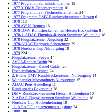
1977 Programm Schauinslandrennen
18
1977 3. DMV Fieberbergrennen
10
1977 Programm 28. Fischereihafenrennen
24
1977 Programm DMV Rundstreckenrennen Hessen
6
1978
113
1978 AVUS Rennen
16
1978-DMV Rundstreckenrennen Hessen Hockenheim
8
1978-1. ADAC Flugplatz-Rennen Straubing Wallmühle
18
1978 Flugplatzrennen Augsburg
32
1978-ADAC Bergpreis Schottenring
29
1978 Nordsaar Cup Nürburgring
10
1979
224
Flugplatzrennen Speyer
14
AVUS-Rennen Berlin
20
Flugplatzrennen Kassel-Calden
26
Fischereihafen-Rennen
24
2. Eifeler DMV-Rundstreckenrennen Nürburgring
14
Wuppertaler Motorradpreis Nürburgring
15
ADAC Preis Heidelberg
11
Rund um das Bayerkreuz
28
DMV Rundstreckenrennen Hessen Hockenheim
10
2. ADAC Flugplatzrennen Straubing Wallmühle
18
Nordsaar-Cup Hockenheimring
10
11. ADAC Flugplatzrennen Augsburg
34
1980
199