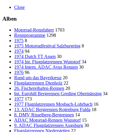
Close
Alben
Motorrad-Rennfahrer
1703
Rennprogramme
1298
1975
8
1975 Motorradfestival Salzburgring
8
1974
94
1974 Dutch TT Assen
30
1974 Int. Flugplatzrennen Wunstorf
34
1974 Intern. ADAC Avus Rennen
30
1976
96
Rund um das Bayerkreuz
20
Flugplatzrennen Diepholz
22
26. Fischereihafen-Rennen
20
Int. Eurohill Bergrennen Greding Obermässing
34
1977
173
1977 Flugplatzrennen Mosbach-Lohrbach
16
13. ADAC Bergrennen Rotenburg Fulda
18
8. DMV Risselberg-Bergrennen
14
ADAC Motorrad-Rennen Wunstorf
15
9. ADAC Flugplatzrennen Augsburg
30
Flugplatzrennen Niederstetten
22