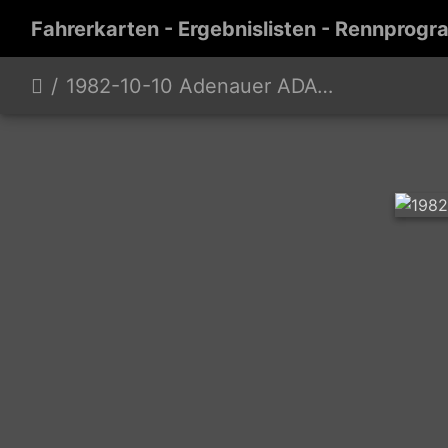
Fahrerkarten - Ergebnislisten - Rennprogr
1982-10-10 Adenauer ADAC Motorradpreis Nürburgring page-0007