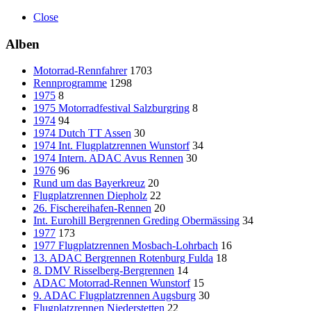
Close
Alben
Motorrad-Rennfahrer
1703
Rennprogramme
1298
1975
8
1975 Motorradfestival Salzburgring
8
1974
94
1974 Dutch TT Assen
30
1974 Int. Flugplatzrennen Wunstorf
34
1974 Intern. ADAC Avus Rennen
30
1976
96
Rund um das Bayerkreuz
20
Flugplatzrennen Diepholz
22
26. Fischereihafen-Rennen
20
Int. Eurohill Bergrennen Greding Obermässing
34
1977
173
1977 Flugplatzrennen Mosbach-Lohrbach
16
13. ADAC Bergrennen Rotenburg Fulda
18
8. DMV Risselberg-Bergrennen
14
ADAC Motorrad-Rennen Wunstorf
15
9. ADAC Flugplatzrennen Augsburg
30
Flugplatzrennen Niederstetten
22