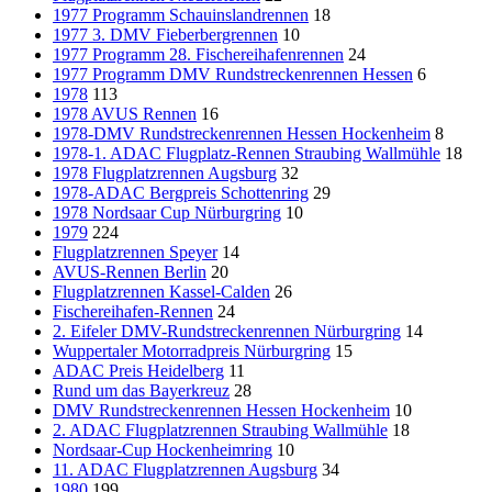
1977 Programm Schauinslandrennen
18
1977 3. DMV Fieberbergrennen
10
1977 Programm 28. Fischereihafenrennen
24
1977 Programm DMV Rundstreckenrennen Hessen
6
1978
113
1978 AVUS Rennen
16
1978-DMV Rundstreckenrennen Hessen Hockenheim
8
1978-1. ADAC Flugplatz-Rennen Straubing Wallmühle
18
1978 Flugplatzrennen Augsburg
32
1978-ADAC Bergpreis Schottenring
29
1978 Nordsaar Cup Nürburgring
10
1979
224
Flugplatzrennen Speyer
14
AVUS-Rennen Berlin
20
Flugplatzrennen Kassel-Calden
26
Fischereihafen-Rennen
24
2. Eifeler DMV-Rundstreckenrennen Nürburgring
14
Wuppertaler Motorradpreis Nürburgring
15
ADAC Preis Heidelberg
11
Rund um das Bayerkreuz
28
DMV Rundstreckenrennen Hessen Hockenheim
10
2. ADAC Flugplatzrennen Straubing Wallmühle
18
Nordsaar-Cup Hockenheimring
10
11. ADAC Flugplatzrennen Augsburg
34
1980
199