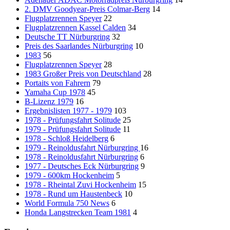
2. DMV Goodyear-Preis Colmar-Berg
14
Flugplatzrennen Speyer
22
Flugplatzrennen Kassel Calden
34
Deutsche TT Nürburgring
32
Preis des Saarlandes Nürburgring
10
1983
56
Flugplatzrennen Speyer
28
1983 Großer Preis von Deutschland
28
Portaits von Fahrern
79
Yamaha Cup 1978
45
B-Lizenz 1979
16
Ergebnislisten 1977 - 1979
103
1978 - Prüfungsfahrt Solitude
25
1979 - Prüfungsfahrt Solitude
11
1978 - Schloß Heidelberg
6
1979 - Reinoldusfahrt Nürburgring
16
1978 - Reinoldusfahrt Nürburgring
6
1977 - Deutsches Eck Nürburgring
9
1979 - 600km Hockenheim
5
1978 - Rheintal Zuvi Hockenheim
15
1978 - Rund um Haustenbeck
10
World Formula 750 News
6
Honda Langstrecken Team 1981
4