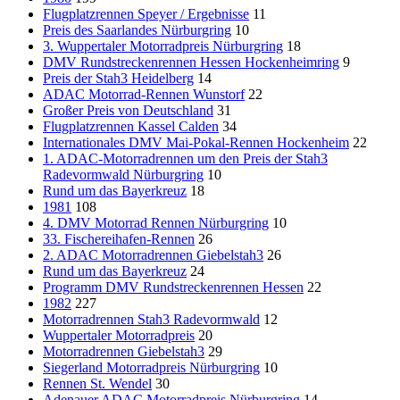
Flugplatzrennen Speyer / Ergebnisse
11
Preis des Saarlandes Nürburgring
10
3. Wuppertaler Motorradpreis Nürburgring
18
DMV Rundstreckenrennen Hessen Hockenheimring
9
Preis der Stah3 Heidelberg
14
ADAC Motorrad-Rennen Wunstorf
22
Großer Preis von Deutschland
31
Flugplatzrennen Kassel Calden
34
Internationales DMV Mai-Pokal-Rennen Hockenheim
22
1. ADAC-Motorradrennen um den Preis der Stah3
Radevormwald Nürburgring
10
Rund um das Bayerkreuz
18
1981
108
4. DMV Motorrad Rennen Nürburgring
10
33. Fischereihafen-Rennen
26
2. ADAC Motorradrennen Giebelstah3
26
Rund um das Bayerkreuz
24
Programm DMV Rundstreckenrennen Hessen
22
1982
227
Motorradrennen Stah3 Radevormwald
12
Wuppertaler Motorradpreis
20
Motorradrennen Giebelstah3
29
Siegerland Motorradpreis Nürburgring
10
Rennen St. Wendel
30
Adenauer ADAC Motorradpreis Nürburgring
14