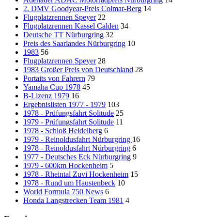
2. DMV Goodyear-Preis Colmar-Berg
14
Flugplatzrennen Speyer
22
Flugplatzrennen Kassel Calden
34
Deutsche TT Nürburgring
32
Preis des Saarlandes Nürburgring
10
1983
56
Flugplatzrennen Speyer
28
1983 Großer Preis von Deutschland
28
Portaits von Fahrern
79
Yamaha Cup 1978
45
B-Lizenz 1979
16
Ergebnislisten 1977 - 1979
103
1978 - Prüfungsfahrt Solitude
25
1979 - Prüfungsfahrt Solitude
11
1978 - Schloß Heidelberg
6
1979 - Reinoldusfahrt Nürburgring
16
1978 - Reinoldusfahrt Nürburgring
6
1977 - Deutsches Eck Nürburgring
9
1979 - 600km Hockenheim
5
1978 - Rheintal Zuvi Hockenheim
15
1978 - Rund um Haustenbeck
10
World Formula 750 News
6
Honda Langstrecken Team 1981
4