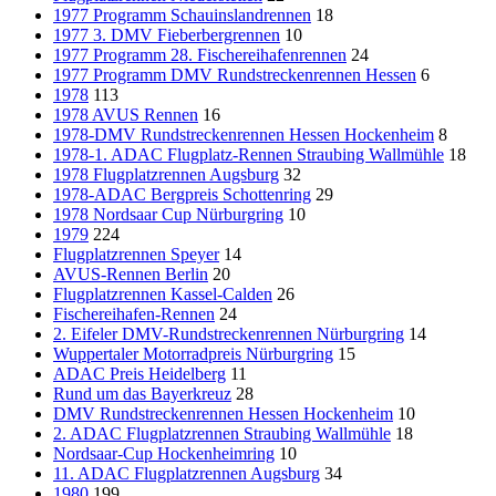
1977 Programm Schauinslandrennen
18
1977 3. DMV Fieberbergrennen
10
1977 Programm 28. Fischereihafenrennen
24
1977 Programm DMV Rundstreckenrennen Hessen
6
1978
113
1978 AVUS Rennen
16
1978-DMV Rundstreckenrennen Hessen Hockenheim
8
1978-1. ADAC Flugplatz-Rennen Straubing Wallmühle
18
1978 Flugplatzrennen Augsburg
32
1978-ADAC Bergpreis Schottenring
29
1978 Nordsaar Cup Nürburgring
10
1979
224
Flugplatzrennen Speyer
14
AVUS-Rennen Berlin
20
Flugplatzrennen Kassel-Calden
26
Fischereihafen-Rennen
24
2. Eifeler DMV-Rundstreckenrennen Nürburgring
14
Wuppertaler Motorradpreis Nürburgring
15
ADAC Preis Heidelberg
11
Rund um das Bayerkreuz
28
DMV Rundstreckenrennen Hessen Hockenheim
10
2. ADAC Flugplatzrennen Straubing Wallmühle
18
Nordsaar-Cup Hockenheimring
10
11. ADAC Flugplatzrennen Augsburg
34
1980
199