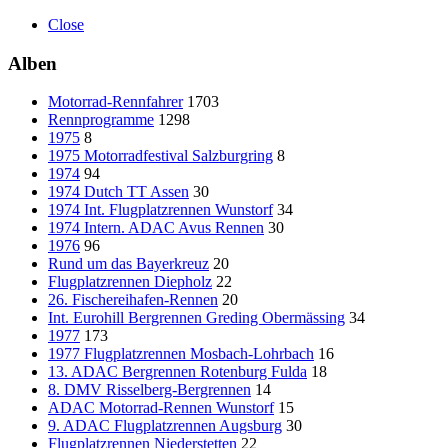
Close
Alben
Motorrad-Rennfahrer
1703
Rennprogramme
1298
1975
8
1975 Motorradfestival Salzburgring
8
1974
94
1974 Dutch TT Assen
30
1974 Int. Flugplatzrennen Wunstorf
34
1974 Intern. ADAC Avus Rennen
30
1976
96
Rund um das Bayerkreuz
20
Flugplatzrennen Diepholz
22
26. Fischereihafen-Rennen
20
Int. Eurohill Bergrennen Greding Obermässing
34
1977
173
1977 Flugplatzrennen Mosbach-Lohrbach
16
13. ADAC Bergrennen Rotenburg Fulda
18
8. DMV Risselberg-Bergrennen
14
ADAC Motorrad-Rennen Wunstorf
15
9. ADAC Flugplatzrennen Augsburg
30
Flugplatzrennen Niederstetten
22