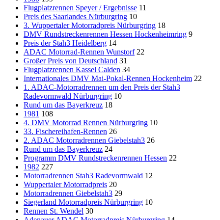
Flugplatzrennen Speyer / Ergebnisse
11
Preis des Saarlandes Nürburgring
10
3. Wuppertaler Motorradpreis Nürburgring
18
DMV Rundstreckenrennen Hessen Hockenheimring
9
Preis der Stah3 Heidelberg
14
ADAC Motorrad-Rennen Wunstorf
22
Großer Preis von Deutschland
31
Flugplatzrennen Kassel Calden
34
Internationales DMV Mai-Pokal-Rennen Hockenheim
22
1. ADAC-Motorradrennen um den Preis der Stah3
Radevormwald Nürburgring
10
Rund um das Bayerkreuz
18
1981
108
4. DMV Motorrad Rennen Nürburgring
10
33. Fischereihafen-Rennen
26
2. ADAC Motorradrennen Giebelstah3
26
Rund um das Bayerkreuz
24
Programm DMV Rundstreckenrennen Hessen
22
1982
227
Motorradrennen Stah3 Radevormwald
12
Wuppertaler Motorradpreis
20
Motorradrennen Giebelstah3
29
Siegerland Motorradpreis Nürburgring
10
Rennen St. Wendel
30
Adenauer ADAC Motorradpreis Nürburgring
14