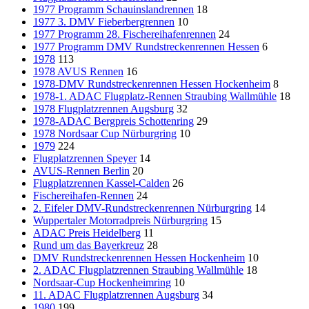
1977 Programm Schauinslandrennen
18
1977 3. DMV Fieberbergrennen
10
1977 Programm 28. Fischereihafenrennen
24
1977 Programm DMV Rundstreckenrennen Hessen
6
1978
113
1978 AVUS Rennen
16
1978-DMV Rundstreckenrennen Hessen Hockenheim
8
1978-1. ADAC Flugplatz-Rennen Straubing Wallmühle
18
1978 Flugplatzrennen Augsburg
32
1978-ADAC Bergpreis Schottenring
29
1978 Nordsaar Cup Nürburgring
10
1979
224
Flugplatzrennen Speyer
14
AVUS-Rennen Berlin
20
Flugplatzrennen Kassel-Calden
26
Fischereihafen-Rennen
24
2. Eifeler DMV-Rundstreckenrennen Nürburgring
14
Wuppertaler Motorradpreis Nürburgring
15
ADAC Preis Heidelberg
11
Rund um das Bayerkreuz
28
DMV Rundstreckenrennen Hessen Hockenheim
10
2. ADAC Flugplatzrennen Straubing Wallmühle
18
Nordsaar-Cup Hockenheimring
10
11. ADAC Flugplatzrennen Augsburg
34
1980
199