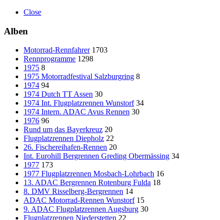
Close
Alben
Motorrad-Rennfahrer
1703
Rennprogramme
1298
1975
8
1975 Motorradfestival Salzburgring
8
1974
94
1974 Dutch TT Assen
30
1974 Int. Flugplatzrennen Wunstorf
34
1974 Intern. ADAC Avus Rennen
30
1976
96
Rund um das Bayerkreuz
20
Flugplatzrennen Diepholz
22
26. Fischereihafen-Rennen
20
Int. Eurohill Bergrennen Greding Obermässing
34
1977
173
1977 Flugplatzrennen Mosbach-Lohrbach
16
13. ADAC Bergrennen Rotenburg Fulda
18
8. DMV Risselberg-Bergrennen
14
ADAC Motorrad-Rennen Wunstorf
15
9. ADAC Flugplatzrennen Augsburg
30
Flugplatzrennen Niederstetten
22