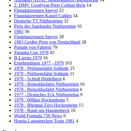
2. DMV Goodyear-Preis Colmar-Berg
14
Flugplatzrennen Speyer
22
Flugplatzrennen Kassel Calden
34
Deutsche TT Nürburgring
32
Preis des Saarlandes Nürburgring
10
1983
56
Flugplatzrennen Speyer
28
1983 Großer Preis von Deutschland
28
Portaits von Fahrern
79
Yamaha Cup 1978
45
B-Lizenz 1979
16
Ergebnislisten 1977 - 1979
103
1978 - Prüfungsfahrt Solitude
25
1979 - Prüfungsfahrt Solitude
11
1978 - Schloß Heidelberg
6
1979 - Reinoldusfahrt Nürburgring
16
1978 - Reinoldusfahrt Nürburgring
6
1977 - Deutsches Eck Nürburgring
9
1979 - 600km Hockenheim
5
1978 - Rheintal Zuvi Hockenheim
15
1978 - Rund um Haustenbeck
10
World Formula 750 News
6
Honda Langstrecken Team 1981
4