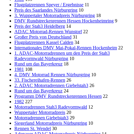
Flugplatzrennen Speyer / Ergebnisse
11
Preis des Saarlandes Nürburgring
10
3. Wuppertaler Motorradpreis Nürburgring
18
DMV Rundstreckenrennen Hessen Hockenheimring
9
Preis der Stah3 Heidelberg
14
ADAC Motorrad-Rennen Wunstorf
22
Großer Preis von Deutschland
31
Flugplatzrennen Kassel Calden
34
Internationales DMV Mai-Pokal-Rennen Hockenheim
22
1. ADAC-Motorradrennen um den Preis der Stah3
Radevormwald Nürburgring
10
Rund um das Bayerkreuz
18
1981
108
4. DMV Motorrad Rennen Nürburgring
10
33. Fischereihafen-Rennen
26
2. ADAC Motorradrennen Giebelstah3
26
Rund um das Bayerkreuz
24
Programm DMV Rundstreckenrennen Hessen
22
1982
227
Motorradrennen Stah3 Radevormwald
12
Wuppertaler Motorradpreis
20
Motorradrennen Giebelstah3
29
Siegerland Motorradpreis Nürburgring
10
Rennen St. Wendel
30
Adenauer ADAC Motorradpreis Nürburgring
14