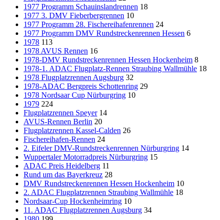
1977 Programm Schauinslandrennen
18
1977 3. DMV Fieberbergrennen
10
1977 Programm 28. Fischereihafenrennen
24
1977 Programm DMV Rundstreckenrennen Hessen
6
1978
113
1978 AVUS Rennen
16
1978-DMV Rundstreckenrennen Hessen Hockenheim
8
1978-1. ADAC Flugplatz-Rennen Straubing Wallmühle
18
1978 Flugplatzrennen Augsburg
32
1978-ADAC Bergpreis Schottenring
29
1978 Nordsaar Cup Nürburgring
10
1979
224
Flugplatzrennen Speyer
14
AVUS-Rennen Berlin
20
Flugplatzrennen Kassel-Calden
26
Fischereihafen-Rennen
24
2. Eifeler DMV-Rundstreckenrennen Nürburgring
14
Wuppertaler Motorradpreis Nürburgring
15
ADAC Preis Heidelberg
11
Rund um das Bayerkreuz
28
DMV Rundstreckenrennen Hessen Hockenheim
10
2. ADAC Flugplatzrennen Straubing Wallmühle
18
Nordsaar-Cup Hockenheimring
10
11. ADAC Flugplatzrennen Augsburg
34
1980
199