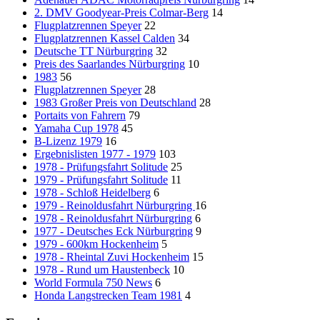
2. DMV Goodyear-Preis Colmar-Berg
14
Flugplatzrennen Speyer
22
Flugplatzrennen Kassel Calden
34
Deutsche TT Nürburgring
32
Preis des Saarlandes Nürburgring
10
1983
56
Flugplatzrennen Speyer
28
1983 Großer Preis von Deutschland
28
Portaits von Fahrern
79
Yamaha Cup 1978
45
B-Lizenz 1979
16
Ergebnislisten 1977 - 1979
103
1978 - Prüfungsfahrt Solitude
25
1979 - Prüfungsfahrt Solitude
11
1978 - Schloß Heidelberg
6
1979 - Reinoldusfahrt Nürburgring
16
1978 - Reinoldusfahrt Nürburgring
6
1977 - Deutsches Eck Nürburgring
9
1979 - 600km Hockenheim
5
1978 - Rheintal Zuvi Hockenheim
15
1978 - Rund um Haustenbeck
10
World Formula 750 News
6
Honda Langstrecken Team 1981
4