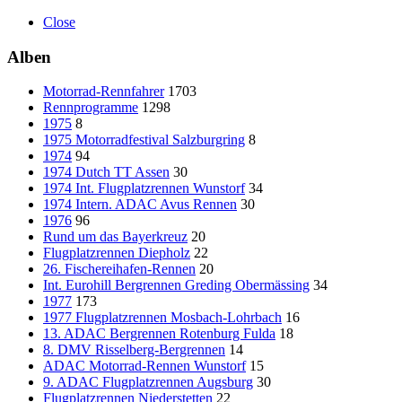
Close
Alben
Motorrad-Rennfahrer
1703
Rennprogramme
1298
1975
8
1975 Motorradfestival Salzburgring
8
1974
94
1974 Dutch TT Assen
30
1974 Int. Flugplatzrennen Wunstorf
34
1974 Intern. ADAC Avus Rennen
30
1976
96
Rund um das Bayerkreuz
20
Flugplatzrennen Diepholz
22
26. Fischereihafen-Rennen
20
Int. Eurohill Bergrennen Greding Obermässing
34
1977
173
1977 Flugplatzrennen Mosbach-Lohrbach
16
13. ADAC Bergrennen Rotenburg Fulda
18
8. DMV Risselberg-Bergrennen
14
ADAC Motorrad-Rennen Wunstorf
15
9. ADAC Flugplatzrennen Augsburg
30
Flugplatzrennen Niederstetten
22