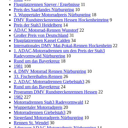
Flugplatzrennen Speyer / Ergebnisse
11
Preis des Saarlandes Nürburgring
10
3. Wuppertaler Motorradpreis Nürburgring
18
DMV Rundstreckenrennen Hessen Hockenheimring
9
Preis der Stah3 Heidelberg
14
ADAC Motorrad-Rennen Wunstorf
22
Großer Preis von Deutschland
31
Flugplatzrennen Kassel Calden
34
Internationales DMV Mai-Pokal-Rennen Hockenheim
22
1. ADAC-Motorradrennen um den Preis der Stah3
Radevormwald Nürburgring
10
Rund um das Bayerkreuz
18
1981
108
4. DMV Motorrad Rennen Nürburgring
10
33. Fischereihafen-Rennen
26
2. ADAC Motorradrennen Giebelstah3
26
Rund um das Bayerkreuz
24
Programm DMV Rundstreckenrennen Hessen
22
1982
227
Motorradrennen Stah3 Radevormwald
12
Wuppertaler Motorradpreis
20
Motorradrennen Giebelstah3
29
Siegerland Motorradpreis Nürburgring
10
Rennen St. Wendel
30
Adenauer ADAC Motorradpreis Nürburgring
14