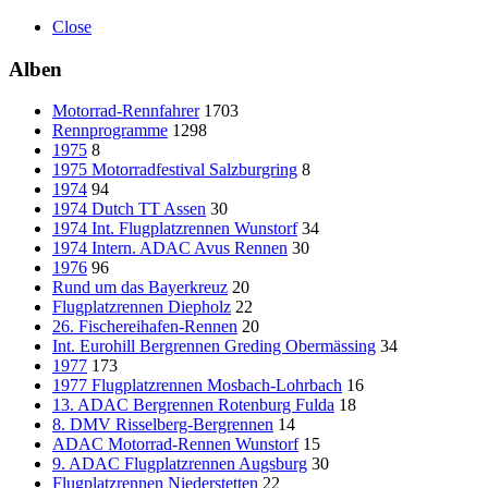
Close
Alben
Motorrad-Rennfahrer
1703
Rennprogramme
1298
1975
8
1975 Motorradfestival Salzburgring
8
1974
94
1974 Dutch TT Assen
30
1974 Int. Flugplatzrennen Wunstorf
34
1974 Intern. ADAC Avus Rennen
30
1976
96
Rund um das Bayerkreuz
20
Flugplatzrennen Diepholz
22
26. Fischereihafen-Rennen
20
Int. Eurohill Bergrennen Greding Obermässing
34
1977
173
1977 Flugplatzrennen Mosbach-Lohrbach
16
13. ADAC Bergrennen Rotenburg Fulda
18
8. DMV Risselberg-Bergrennen
14
ADAC Motorrad-Rennen Wunstorf
15
9. ADAC Flugplatzrennen Augsburg
30
Flugplatzrennen Niederstetten
22