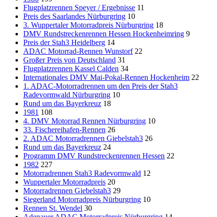
Flugplatzrennen Speyer / Ergebnisse
11
Preis des Saarlandes Nürburgring
10
3. Wuppertaler Motorradpreis Nürburgring
18
DMV Rundstreckenrennen Hessen Hockenheimring
9
Preis der Stah3 Heidelberg
14
ADAC Motorrad-Rennen Wunstorf
22
Großer Preis von Deutschland
31
Flugplatzrennen Kassel Calden
34
Internationales DMV Mai-Pokal-Rennen Hockenheim
22
1. ADAC-Motorradrennen um den Preis der Stah3
Radevormwald Nürburgring
10
Rund um das Bayerkreuz
18
1981
108
4. DMV Motorrad Rennen Nürburgring
10
33. Fischereihafen-Rennen
26
2. ADAC Motorradrennen Giebelstah3
26
Rund um das Bayerkreuz
24
Programm DMV Rundstreckenrennen Hessen
22
1982
227
Motorradrennen Stah3 Radevormwald
12
Wuppertaler Motorradpreis
20
Motorradrennen Giebelstah3
29
Siegerland Motorradpreis Nürburgring
10
Rennen St. Wendel
30
Adenauer ADAC Motorradpreis Nürburgring
14