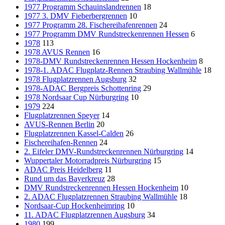
1977 Programm Schauinslandrennen
18
1977 3. DMV Fieberbergrennen
10
1977 Programm 28. Fischereihafenrennen
24
1977 Programm DMV Rundstreckenrennen Hessen
6
1978
113
1978 AVUS Rennen
16
1978-DMV Rundstreckenrennen Hessen Hockenheim
8
1978-1. ADAC Flugplatz-Rennen Straubing Wallmühle
18
1978 Flugplatzrennen Augsburg
32
1978-ADAC Bergpreis Schottenring
29
1978 Nordsaar Cup Nürburgring
10
1979
224
Flugplatzrennen Speyer
14
AVUS-Rennen Berlin
20
Flugplatzrennen Kassel-Calden
26
Fischereihafen-Rennen
24
2. Eifeler DMV-Rundstreckenrennen Nürburgring
14
Wuppertaler Motorradpreis Nürburgring
15
ADAC Preis Heidelberg
11
Rund um das Bayerkreuz
28
DMV Rundstreckenrennen Hessen Hockenheim
10
2. ADAC Flugplatzrennen Straubing Wallmühle
18
Nordsaar-Cup Hockenheimring
10
11. ADAC Flugplatzrennen Augsburg
34
1980
199