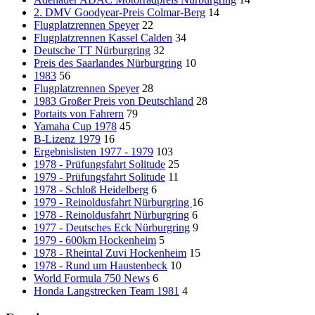
2. DMV Goodyear-Preis Colmar-Berg
14
Flugplatzrennen Speyer
22
Flugplatzrennen Kassel Calden
34
Deutsche TT Nürburgring
32
Preis des Saarlandes Nürburgring
10
1983
56
Flugplatzrennen Speyer
28
1983 Großer Preis von Deutschland
28
Portaits von Fahrern
79
Yamaha Cup 1978
45
B-Lizenz 1979
16
Ergebnislisten 1977 - 1979
103
1978 - Prüfungsfahrt Solitude
25
1979 - Prüfungsfahrt Solitude
11
1978 - Schloß Heidelberg
6
1979 - Reinoldusfahrt Nürburgring
16
1978 - Reinoldusfahrt Nürburgring
6
1977 - Deutsches Eck Nürburgring
9
1979 - 600km Hockenheim
5
1978 - Rheintal Zuvi Hockenheim
15
1978 - Rund um Haustenbeck
10
World Formula 750 News
6
Honda Langstrecken Team 1981
4