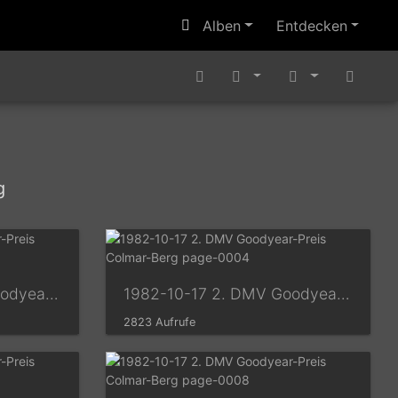
Alben
Entdecken
g
1982-10-17 2. DMV Goodyear-Preis Colmar-Berg page-0003
1982-10-17 2. DMV Goodyear-Preis Colmar-Berg page-0004
2823 Aufrufe