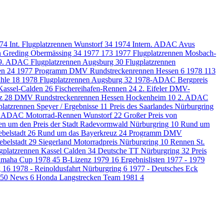
74 Int. Flugplatzrennen Wunstorf
34
1974 Intern. ADAC Avus
en Greding Obermässing
34
1977
173
1977 Flugplatzrennen Mosbach-
9. ADAC Flugplatzrennen Augsburg
30
Flugplatzrennen
en
24
1977 Programm DMV Rundstreckenrennen Hessen
6
1978
113
ühle
18
1978 Flugplatzrennen Augsburg
32
1978-ADAC Bergpreis
 Kassel-Calden
26
Fischereihafen-Rennen
24
2. Eifeler DMV-
uz
28
DMV Rundstreckenrennen Hessen Hockenheim
10
2. ADAC
platzrennen Speyer / Ergebnisse
11
Preis des Saarlandes Nürburgring
ADAC Motorrad-Rennen Wunstorf
22
Großer Preis von
n um den Preis der Stadt Radevormwald Nürburgring
10
Rund um
belstadt
26
Rund um das Bayerkreuz
24
Programm DMV
ebelstadt
29
Siegerland Motorradpreis Nürburgring
10
Rennen St.
gplatzrennen Kassel Calden
34
Deutsche TT Nürburgring
32
Preis
amaha Cup 1978
45
B-Lizenz 1979
16
Ergebnislisten 1977 - 1979
g
16
1978 - Reinoldusfahrt Nürburgring
6
1977 - Deutsches Eck
750 News
6
Honda Langstrecken Team 1981
4