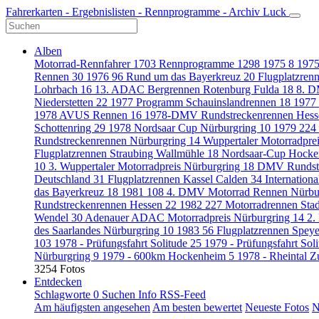
Fahrerkarten - Ergebnislisten - Rennprogramme - Archiv Luck
Alben
Motorrad-Rennfahrer
1703
Rennprogramme
1298
1975
8
1975
Rennen
30
1976
96
Rund um das Bayerkreuz
20
Flugplatzren
Lohrbach
16
13. ADAC Bergrennen Rotenburg Fulda
18
8. D
Niederstetten
22
1977 Programm Schauinslandrennen
18
1977
1978 AVUS Rennen
16
1978-DMV Rundstreckenrennen Hes
Schottenring
29
1978 Nordsaar Cup Nürburgring
10
1979
224
Rundstreckenrennen Nürburgring
14
Wuppertaler Motorradpre
Flugplatzrennen Straubing Wallmühle
18
Nordsaar-Cup Hocke
10
3. Wuppertaler Motorradpreis Nürburgring
18
DMV Rundstr
Deutschland
31
Flugplatzrennen Kassel Calden
34
Internatio
das Bayerkreuz
18
1981
108
4. DMV Motorrad Rennen Nürbu
Rundstreckenrennen Hessen
22
1982
227
Motorradrennen St
Wendel
30
Adenauer ADAC Motorradpreis Nürburgring
14
2.
des Saarlandes Nürburgring
10
1983
56
Flugplatzrennen Spey
103
1978 - Prüfungsfahrt Solitude
25
1979 - Prüfungsfahrt Sol
Nürburgring
9
1979 - 600km Hockenheim
5
1978 - Rheintal 
3254 Fotos
Entdecken
Schlagworte
0
Suchen
Info
RSS-Feed
Am häufigsten angesehen
Am besten bewertet
Neueste Fotos
N