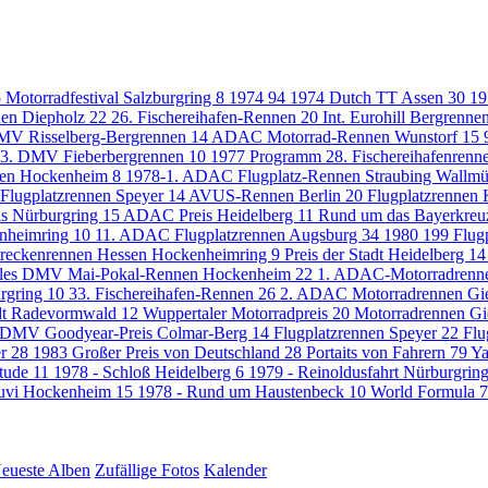
 Motorradfestival Salzburgring
8
1974
94
1974 Dutch TT Assen
30
19
nen Diepholz
22
26. Fischereihafen-Rennen
20
Int. Eurohill Bergrenn
MV Risselberg-Bergrennen
14
ADAC Motorrad-Rennen Wunstorf
15
 3. DMV Fieberbergrennen
10
1977 Programm 28. Fischereihafenrenn
sen Hockenheim
8
1978-1. ADAC Flugplatz-Rennen Straubing Wallm
Flugplatzrennen Speyer
14
AVUS-Rennen Berlin
20
Flugplatzrennen
is Nürburgring
15
ADAC Preis Heidelberg
11
Rund um das Bayerkre
nheimring
10
11. ADAC Flugplatzrennen Augsburg
34
1980
199
Flug
eckenrennen Hessen Hockenheimring
9
Preis der Stadt Heidelberg
14
nales DMV Mai-Pokal-Rennen Hockenheim
22
1. ADAC-Motorradrenne
rgring
10
33. Fischereihafen-Rennen
26
2. ADAC Motorradrennen Gie
adt Radevormwald
12
Wuppertaler Motorradpreis
20
Motorradrennen Gi
 DMV Goodyear-Preis Colmar-Berg
14
Flugplatzrennen Speyer
22
Flu
er
28
1983 Großer Preis von Deutschland
28
Portaits von Fahrern
79
Y
itude
11
1978 - Schloß Heidelberg
6
1979 - Reinoldusfahrt Nürburgrin
Zuvi Hockenheim
15
1978 - Rund um Haustenbeck
10
World Formula 
eueste Alben
Zufällige Fotos
Kalender