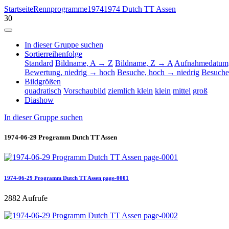
Startseite
Rennprogramme
1974
1974 Dutch TT Assen
30
In dieser Gruppe suchen
Sortierreihenfolge
Standard
Bildname, A → Z
Bildname, Z → A
Aufnahmedatum,
Bewertung, niedrig → hoch
Besuche, hoch → niedrig
Besuche
Bildgrößen
quadratisch
Vorschaubild
ziemlich klein
klein
mittel
groß
Diashow
In dieser Gruppe suchen
1974-06-29 Programm Dutch TT Assen
1974-06-29 Programm Dutch TT Assen page-0001
2882 Aufrufe