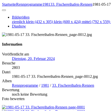
Startseite
Rennprogramme
1981
33. Fischereihafen-Rennen
1981-05-17
Bildgrößen
ziemlich klein
(432 x 305)
klein
(600 x 424)
mittel
(792 x 559)
Diashow
Information
Veröffentlicht am
Dienstag, 20. Februar 2024
Besuche
2803
Datei
1981-05-17 33. Fischereihafen-Rennen_page-0012.jpg
Alben
Rennprogramme
/
1981
/
33. Fischereihafen-Rennen
Bewertung
noch keine Bewertung
Foto bewerten