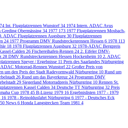
74 Int. Flugplatzrennen Wunstorf
34
1974 Intern. ADAC Avus
en Greding Obermässing
34
1977
173
1977 Flugplatzrennen Mosbach-
9. ADAC Flugplatzrennen Augsburg
30
Flugplatzrennen
en
24
1977 Programm DMV Rundstreckenrennen Hessen
6
1978
113
ühle
18
1978 Flugplatzrennen Augsburg
32
1978-ADAC Bergpreis
 Kassel-Calden
26
Fischereihafen-Rennen
24
2. Eifeler DMV-
uz
28
DMV Rundstreckenrennen Hessen Hockenheim
10
2. ADAC
platzrennen Speyer / Ergebnisse
11
Preis des Saarlandes Nürburgring
ADAC Motorrad-Rennen Wunstorf
22
Großer Preis von
n um den Preis der Stadt Radevormwald Nürburgring
10
Rund um
belstadt
26
Rund um das Bayerkreuz
24
Programm DMV
ebelstadt
29
Siegerland Motorradpreis Nürburgring
10
Rennen St.
gplatzrennen Kassel Calden
34
Deutsche TT Nürburgring
32
Preis
amaha Cup 1978
45
B-Lizenz 1979
16
Ergebnislisten 1977 - 1979
g
16
1978 - Reinoldusfahrt Nürburgring
6
1977 - Deutsches Eck
750 News
6
Honda Langstrecken Team 1981
4