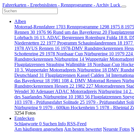
Fahrerkarten - Ergebnislisten - Rennprogramme - Archiv Luck
Alben
Motorrad-Rennfahrer
1703
Rennprogramme
1298
1975
8
1975
Rennen
30
1976
96
Rund um das Bayerkreuz
20
Flugplatzren
Lohrbach
16
13. ADAC Bergrennen Rotenburg Fulda
18
8. D
Niederstetten
22
1977 Programm Schauinslandrennen
18
1977
1978 AVUS Rennen
16
1978-DMV Rundstreckenrennen Hes
Schottenring
29
1978 Nordsaar Cup Nürburgring
10
1979
224
Rundstreckenrennen Nürburgring
14
Wuppertaler Motorradpre
Flugplatzrennen Straubing Wallmühle
18
Nordsaar-Cup Hocke
10
3. Wuppertaler Motorradpreis Nürburgring
18
DMV Rundstr
Deutschland
31
Flugplatzrennen Kassel Calden
34
Internatio
das Bayerkreuz
18
1981
108
4. DMV Motorrad Rennen Nürbu
Rundstreckenrennen Hessen
22
1982
227
Motorradrennen St
Wendel
30
Adenauer ADAC Motorradpreis Nürburgring
14
2.
des Saarlandes Nürburgring
10
1983
56
Flugplatzrennen Spey
103
1978 - Prüfungsfahrt Solitude
25
1979 - Prüfungsfahrt Sol
Nürburgring
9
1979 - 600km Hockenheim
5
1978 - Rheintal 
3254 Fotos
Entdecken
Schlagworte
0
Suchen
Info
RSS-Feed
Am häufigsten angesehen
Am besten bewertet
Neueste Fotos
N