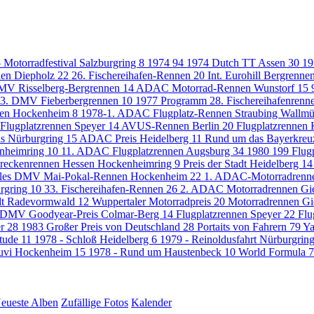
 Motorradfestival Salzburgring
8
1974
94
1974 Dutch TT Assen
30
19
nen Diepholz
22
26. Fischereihafen-Rennen
20
Int. Eurohill Bergrenn
MV Risselberg-Bergrennen
14
ADAC Motorrad-Rennen Wunstorf
15
 3. DMV Fieberbergrennen
10
1977 Programm 28. Fischereihafenrenn
sen Hockenheim
8
1978-1. ADAC Flugplatz-Rennen Straubing Wallm
Flugplatzrennen Speyer
14
AVUS-Rennen Berlin
20
Flugplatzrennen
is Nürburgring
15
ADAC Preis Heidelberg
11
Rund um das Bayerkre
nheimring
10
11. ADAC Flugplatzrennen Augsburg
34
1980
199
Flug
eckenrennen Hessen Hockenheimring
9
Preis der Stadt Heidelberg
14
nales DMV Mai-Pokal-Rennen Hockenheim
22
1. ADAC-Motorradrenne
rgring
10
33. Fischereihafen-Rennen
26
2. ADAC Motorradrennen Gie
adt Radevormwald
12
Wuppertaler Motorradpreis
20
Motorradrennen Gi
 DMV Goodyear-Preis Colmar-Berg
14
Flugplatzrennen Speyer
22
Flu
er
28
1983 Großer Preis von Deutschland
28
Portaits von Fahrern
79
Y
itude
11
1978 - Schloß Heidelberg
6
1979 - Reinoldusfahrt Nürburgrin
Zuvi Hockenheim
15
1978 - Rund um Haustenbeck
10
World Formula 
eueste Alben
Zufällige Fotos
Kalender