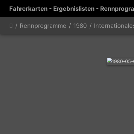
Fahrerkarten - Ergebnislisten - Rennprogr
Rennprogramme
1980
Internationales DMV Mai-