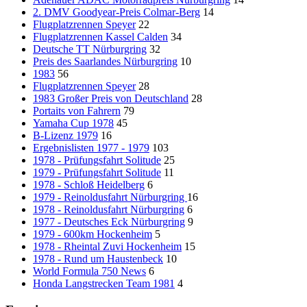
2. DMV Goodyear-Preis Colmar-Berg
14
Flugplatzrennen Speyer
22
Flugplatzrennen Kassel Calden
34
Deutsche TT Nürburgring
32
Preis des Saarlandes Nürburgring
10
1983
56
Flugplatzrennen Speyer
28
1983 Großer Preis von Deutschland
28
Portaits von Fahrern
79
Yamaha Cup 1978
45
B-Lizenz 1979
16
Ergebnislisten 1977 - 1979
103
1978 - Prüfungsfahrt Solitude
25
1979 - Prüfungsfahrt Solitude
11
1978 - Schloß Heidelberg
6
1979 - Reinoldusfahrt Nürburgring
16
1978 - Reinoldusfahrt Nürburgring
6
1977 - Deutsches Eck Nürburgring
9
1979 - 600km Hockenheim
5
1978 - Rheintal Zuvi Hockenheim
15
1978 - Rund um Haustenbeck
10
World Formula 750 News
6
Honda Langstrecken Team 1981
4