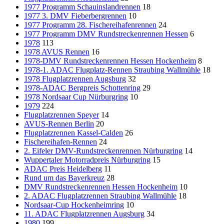
1977 Programm Schauinslandrennen
18
1977 3. DMV Fieberbergrennen
10
1977 Programm 28. Fischereihafenrennen
24
1977 Programm DMV Rundstreckenrennen Hessen
6
1978
113
1978 AVUS Rennen
16
1978-DMV Rundstreckenrennen Hessen Hockenheim
8
1978-1. ADAC Flugplatz-Rennen Straubing Wallmühle
18
1978 Flugplatzrennen Augsburg
32
1978-ADAC Bergpreis Schottenring
29
1978 Nordsaar Cup Nürburgring
10
1979
224
Flugplatzrennen Speyer
14
AVUS-Rennen Berlin
20
Flugplatzrennen Kassel-Calden
26
Fischereihafen-Rennen
24
2. Eifeler DMV-Rundstreckenrennen Nürburgring
14
Wuppertaler Motorradpreis Nürburgring
15
ADAC Preis Heidelberg
11
Rund um das Bayerkreuz
28
DMV Rundstreckenrennen Hessen Hockenheim
10
2. ADAC Flugplatzrennen Straubing Wallmühle
18
Nordsaar-Cup Hockenheimring
10
11. ADAC Flugplatzrennen Augsburg
34
1980
199