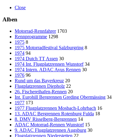
Close
Alben
Motorrad-Rennfahrer
1703
Rennprogramme
1298
1975
8
1975 Motorradfestival Salzburgring
8
1974
94
1974 Dutch TT Assen
30
1974 Int. Flugplatzrennen Wunstorf
34
1974 Intern. ADAC Avus Rennen
30
1976
96
Rund um das Bayerkreuz
20
Flugplatzrennen Diepholz
22
26. Fischereihafen-Rennen
20
Int. Eurohill Bergrennen Greding Obermässing
34
1977
173
1977 Flugplatzrennen Mosbach-Lohrbach
16
13. ADAC Bergrennen Rotenburg Fulda
18
8. DMV Risselberg-Bergrennen
14
ADAC Motorrad-Rennen Wunstorf
15
9. ADAC Flugplatzrennen Augsburg
30
Flugplatzrennen Niederstetten
22