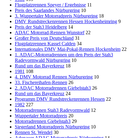
Flugplatzrennen Speyer / Ergebnisse
11
Preis des Saarlandes Nürburgring
10
3. Wuppertaler Motorradpreis Nürburgring
18
DMV Rundstreckenrennen Hessen Hockenheimring
9
Preis der Stah3 Heidelberg
14
ADAC Motorrad-Rennen Wunstorf
22
Großer Preis von Deutschland
31
Flugplatzrennen Kassel Calden
34
Internationales DMV Mai-Pokal-Rennen Hockenheim
22
1. ADAC-Motorradrennen um den Preis der Stah3
Radevormwald Nürburgring
10
Rund um das Bayerkreuz
18
1981
108
4. DMV Motorrad Rennen Nürburgring
10
33. Fischereihafen-Rennen
26
2. ADAC Motorradrennen Giebelstah3
26
Rund um das Bayerkreuz
24
Programm DMV Rundstreckenrennen Hessen
22
1982
227
Motorradrennen Stah3 Radevormwald
12
Wuppertaler Motorradpreis
20
Motorradrennen Giebelstah3
29
Siegerland Motorradpreis Nürburgring
10
Rennen St. Wendel
30
Adenauer ADAC Motorradpreis Nürburgring
14